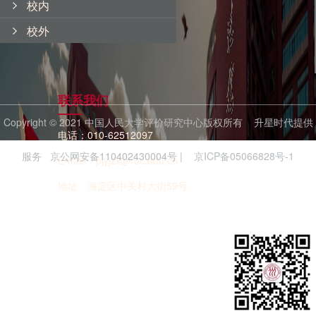
校内
校外
中国人民大学学科发展与评估数据监测平
台
联系我们
Discipline development and evaluation data monitoring platform of
Renmin University of China
Copyright © 2021 中国人民大学评价研究中心版权所有
升星时代提供
电话：010-62512097
服务
京公网安备110402430004号
|
京ICP备05066828号-1
E-mail：pjyjzx@ruc.edu.cn
地址：海淀区中关村大街59号