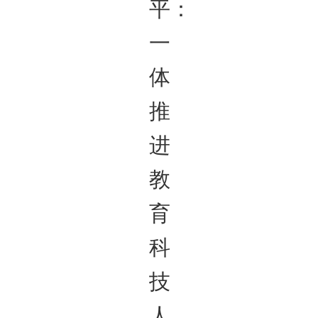
平：
一
体
推
进
教
育
科
技
人