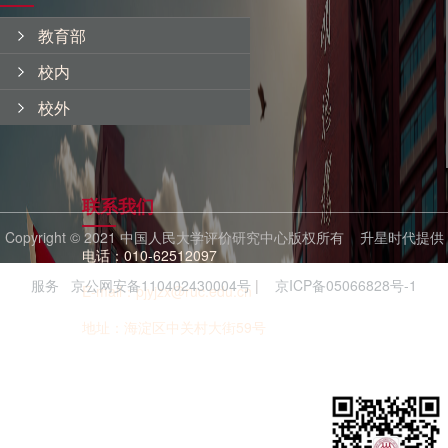
教育部
校内
校外
联系我们
Copyright © 2021 中国人民大学评价研究中心版权所有
升星时代提供
电话：010-62512097
服务
京公网安备110402430004号
|
京ICP备05066828号-1
E-mail：pjyjzx@ruc.edu.cn
地址：海淀区中关村大街59号