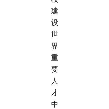
建
设
世
界
重
要
人
才
中